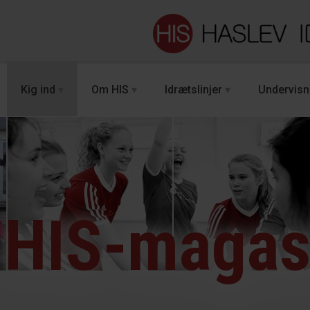
Kig ind
Om HIS
Idrætslinjer
Undervisn
HIS-magas