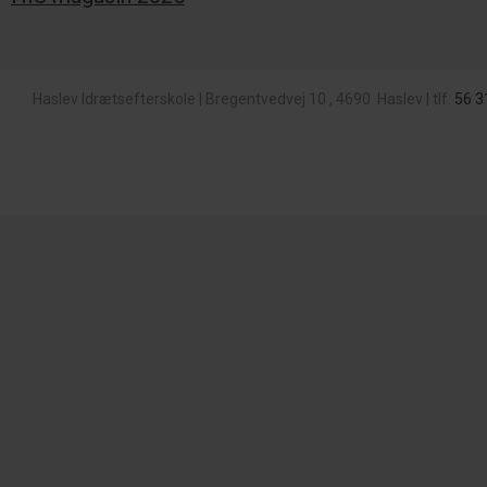
Haslev Idrætsefterskole
|
Bregentvedvej 10
,
4690
Haslev
|
tlf.
56 3