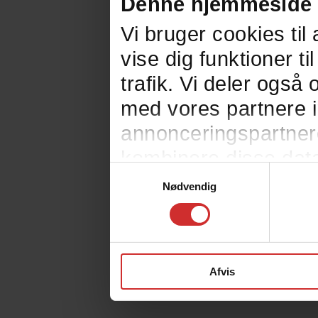
Denne hjemmeside 
Vi bruger cookies til 
vise dig funktioner ti
trafik. Vi deler ogs
med vores partnere i
annonceringspartner
kombinere disse data
Samtykkevalg
eller som de har inds
Nødvendig
Afvis