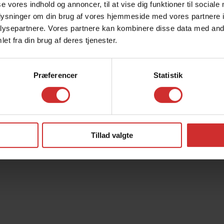
se vores indhold og annoncer, til at vise dig funktioner til sociale
oplysninger om din brug af vores hjemmeside med vores partnere i
liver du inviteret til en forventningsamtale.
ysepartnere. Vores partnere kan kombinere disse data med andr
hvorfor du har valgt os og fortælle dig lidt
et fra din brug af deres tjenester.
 er sikre på, at vi er et ’godt match’ for dig.
Præferencer
Statistik
ej 10
,
4690
Haslev
|
tlf.
56 31 20 50
|
fax.
|
email:
adm@his-haslev.dk
Tillad valgte