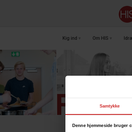
Kig ind
Om HIS
Idræ
Forve
Samtykke
Denne hjemmeside bruger c