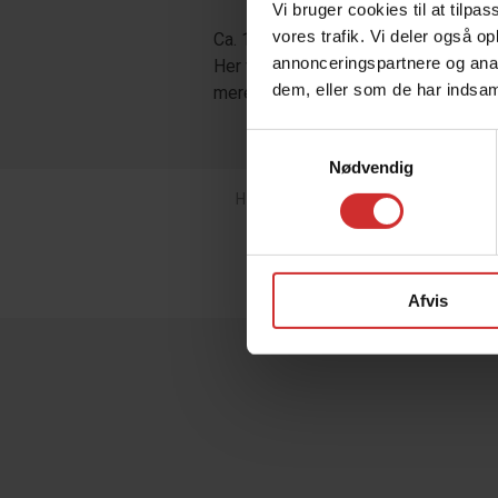
Vi bruger cookies til at tilpas
vores trafik. Vi deler også 
Ca. 1 ½ år før du skal starte på HIS, b
annonceringspartnere og anal
Her vil vi gerne vil tale med dig om, 
dem, eller som de har indsaml
mere om, hvad vi er for en skole, så vi
Samtykkevalg
Nødvendig
Haslev Idrætsefterskole
|
Bregentvedv
Afvis