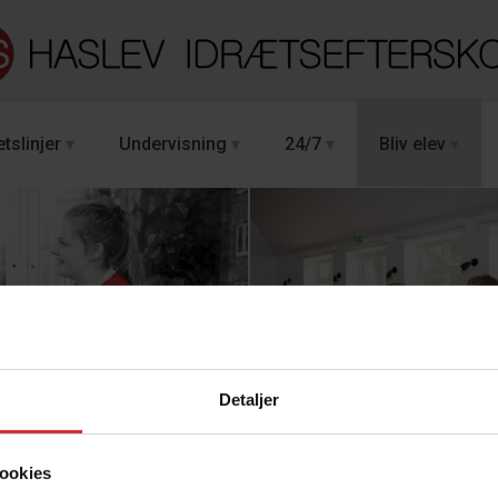
tslinjer
Undervisning
24/7
Bliv elev
ntningssam
Detaljer
ookies