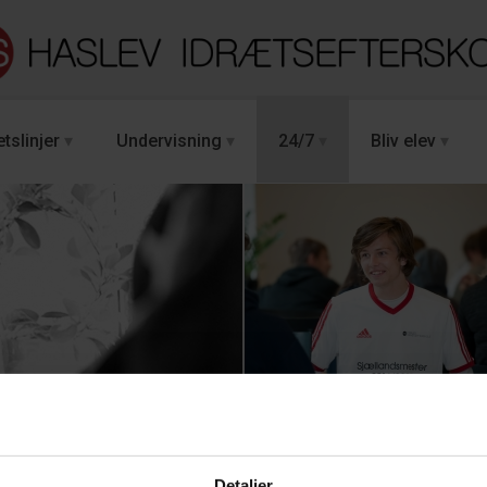
tslinjer
Undervisning
24/7
Bliv elev
Detaljer