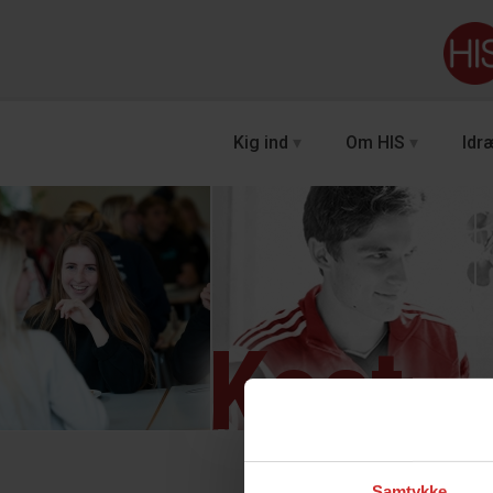
Kig ind
Om HIS
Idræ
Kost
Samtykke