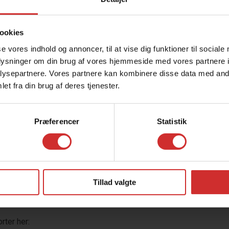
ookies
se vores indhold og annoncer, til at vise dig funktioner til sociale
oplysninger om din brug af vores hjemmeside med vores partnere i
alt hvad de kan for at lave lækker og sund
ysepartnere. Vores partnere kan kombinere disse data med andr
et fra din brug af deres tjenester.
den tilgodeser idrætsaktive unge
. Vi ønsker at give eleverne sunde
Præferencer
Statistik
medansvar for egen sundhed.
 godt og ser lækker ud. Der anvendes
råvarer.
t og lægeordineret diæt.
Tillad valgte
ter her: