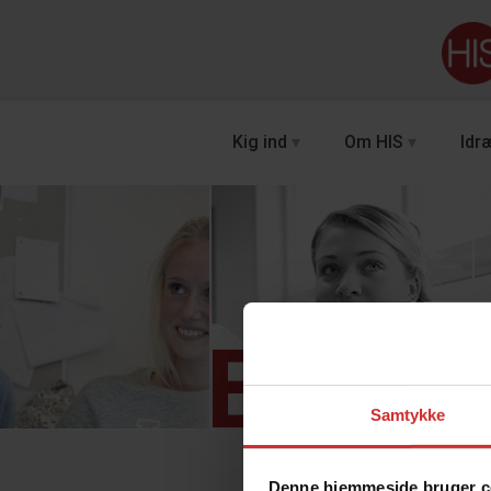
Kig ind
Om HIS
Idræ
Engel
Samtykke
Denne hjemmeside bruger c