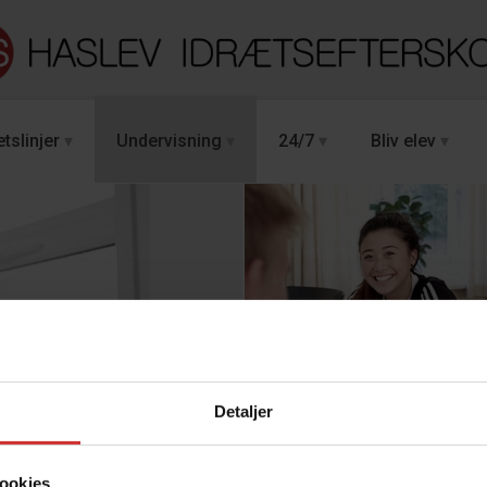
tslinjer
Undervisning
24/7
Bliv elev
sk
Detaljer
ookies