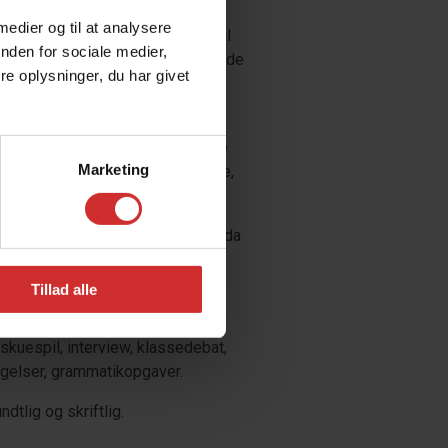
 medier og til at analysere
kommer på et hold, der passer til
nden for sociale medier,
 på, kan du se frem til en spændende
e oplysninger, du har givet
ige temaer, som alle tager
i engelsktalende lande. Temaerne
Marketing
and Health, Entertainment, Crime,
 the world.
ige materialer og arbejdsformer, da
nter inspiration og tekster fra
er/noveller.
Tillad alle
tet, for sprog skal bruges for at
 skuespil, interview, klassedebat,
agelser, grammatikopgaver.
tlig og skriftlig.