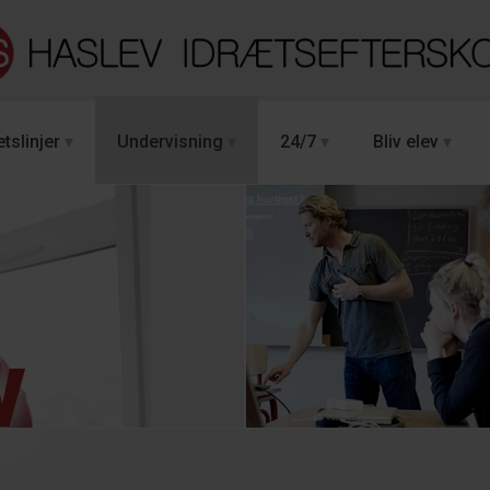
tslinjer
Undervisning
24/7
Bliv elev
v