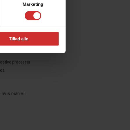
Marketing
Tillad alle
reative processer
 os
hvis man vil.