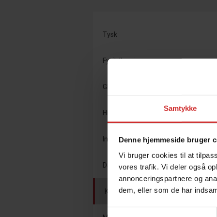
Tysk
Fysik/kemi
Global medborgerskab
Samtykke
Hisam
Innovation
Denne hjemmeside bruger c
Vi bruger cookies til at tilpas
Dannelse
vores trafik. Vi deler også 
annonceringspartnere og anal
dem, eller som de har indsaml
Kreativ
Samtykkevalg