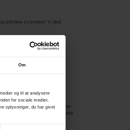
og udtrykke os kreativt. Vi skal
Om
 medier og til at analysere
nden for sociale medier,
 lære at iagttage, reflektere og bruge
e oplysninger, du har givet
 vi skal udvikle vores kunstneriske
anker og idéer vha. forskellige