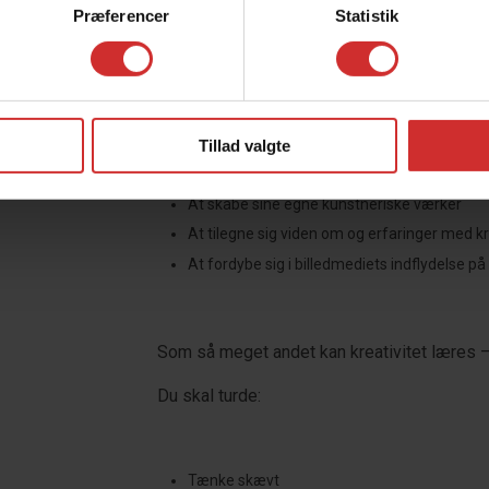
Præferencer
Statistik
Faget handler altså om:
Tillad valgte
At skabe sine egne kunstneriske værker
At tilegne sig viden om og erfaringer med k
At fordybe sig i billedmediets indflydelse på
Som så meget andet kan kreativitet læres – 
Du skal turde:
Tænke skævt