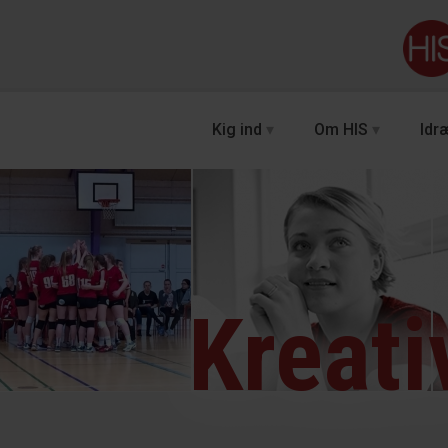
Kig ind
Om HIS
Idræ
Kreati