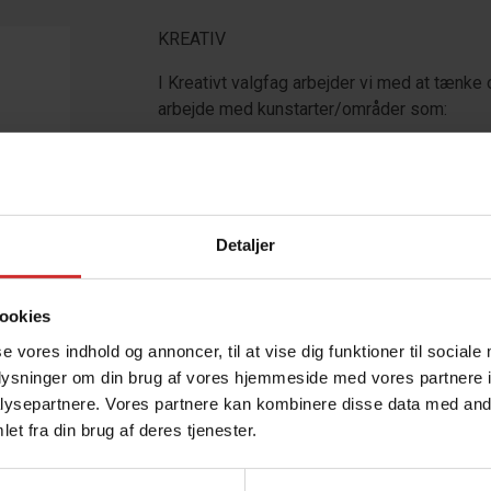
KREATIV
I Kreativt valgfag arbejder vi med at tænke 
arbejde med kunstarter/områder som:
Maleri
Skulptur
Detaljer
Tegning
Collage
Fotografi
ookies
se vores indhold og annoncer, til at vise dig funktioner til sociale
oplysninger om din brug af vores hjemmeside med vores partnere i
Vi skal inspireres af det, vi ser og oplever,
ysepartnere. Vores partnere kan kombinere disse data med andr
billedsprog som kommunikationsredskab, og
et fra din brug af deres tjenester.
evner, sådan at vi kan formidle vores egne t
kunstarter.