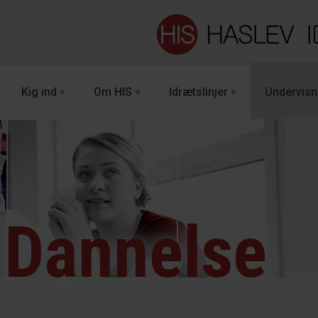
Kig ind
Om HIS
Idrætslinjer
Undervisn
Dannelse