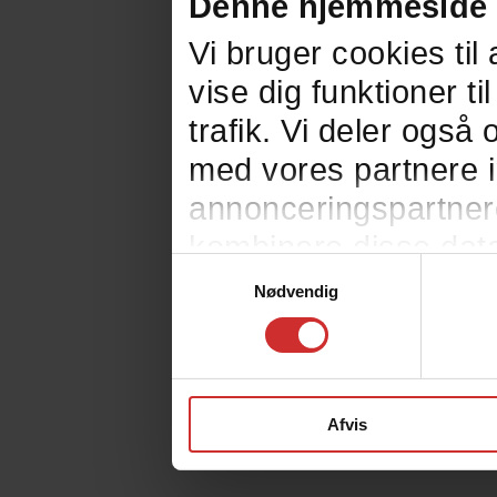
Denne hjemmeside 
Vi bruger cookies til 
vise dig funktioner ti
trafik. Vi deler ogs
med vores partnere i
annonceringspartner
kombinere disse data
Samtykkevalg
eller som de har inds
Nødvendig
Afvis