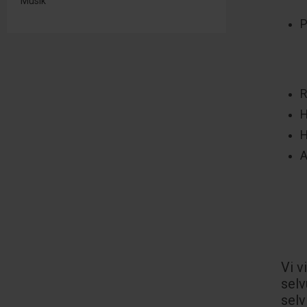
Musik
P
R
H
H
A
Vi v
selv
selv