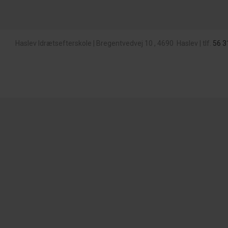
Haslev Idrætsefterskole
|
Bregentvedvej 10
,
4690
Haslev
|
tlf.
56 3