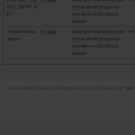
SULT_ENTRY_K
omhandlende brugerens
EY
interaktion med indlejret
indhold.
YtIdbMeta#dat
YouTube
Benyttes til indsamling data
Pe
abases
omhandlende brugerens
interaktion med indlejret
indhold.
Haslev Idrætsefterskole
|
Bregentvedvej 10
,
4690
Haslev
|
tlf.
56 3