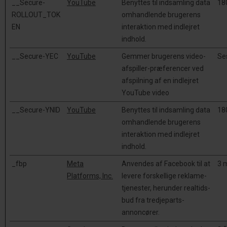
__Secure-
YouTube
Benyttes til indsamling data
18
ROLLOUT_TOK
omhandlende brugerens
EN
interaktion med indlejret
indhold.
__Secure-YEC
YouTube
Gemmer brugerens video-
Se
afspiller-præferencer ved
afspilning af en indlejret
YouTube video
__Secure-YNID
YouTube
Benyttes til indsamling data
18
omhandlende brugerens
interaktion med indlejret
indhold.
_fbp
Meta
Anvendes af Facebook til at
3 
Platforms, Inc.
levere forskellige reklame-
tjenester, herunder realtids-
bud fra tredjeparts-
annoncører.