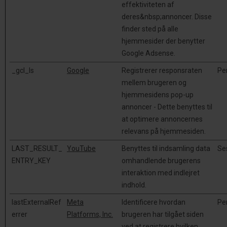
effektiviteten af
deres&nbsp;annoncer. Disse
finder sted på alle
hjemmesider der benytter
Google Adsense.
_gcl_ls
Google
Registrerer responsraten
Pe
mellem brugeren og
hjemmesidens pop-up
annoncer - Dette benyttes til
at optimere annoncernes
relevans på hjemmesiden.
LAST_RESULT_
YouTube
Benyttes til indsamling data
Se
ENTRY_KEY
omhandlende brugerens
interaktion med indlejret
indhold.
lastExternalRef
Meta
Identificere hvordan
Pe
errer
Platforms, Inc.
brugeren har tilgået siden
ved at registrere hvilken