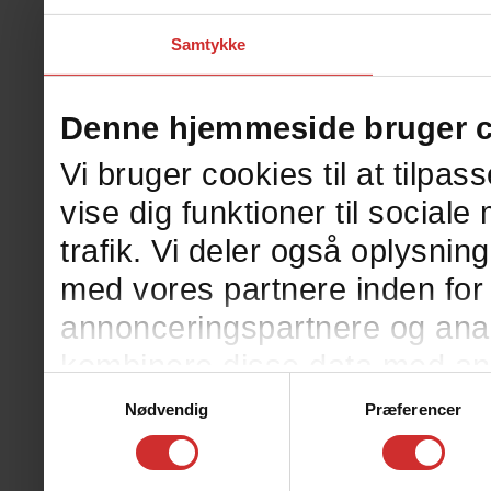
Samtykke
Denne hjemmeside bruger 
Vi bruger cookies til at tilpas
vise dig funktioner til sociale
trafik. Vi deler også oplysni
med vores partnere inden for 
annonceringspartnere og ana
kombinere disse data med and
Samtykkevalg
eller som de har indsamlet fra
Nødvendig
Præferencer