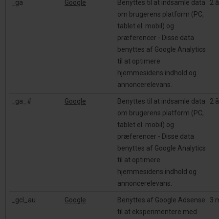
_ga
Google
Benyttes til at indsamle data
2 å
om brugerens platform (PC,
tablet el. mobil) og
præferencer - Disse data
benyttes af Google Analytics
til at optimere
hjemmesidens indhold og
annoncerelevans.
_ga_#
Google
Benyttes til at indsamle data
2 å
om brugerens platform (PC,
tablet el. mobil) og
præferencer - Disse data
benyttes af Google Analytics
til at optimere
hjemmesidens indhold og
annoncerelevans.
_gcl_au
Google
Benyttes af Google Adsense
3 
til at eksperimentere med