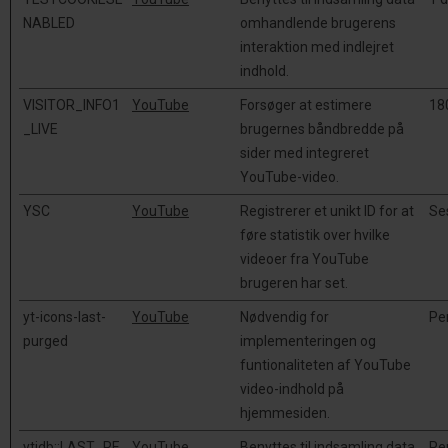
NABLED
omhandlende brugerens
interaktion med indlejret
indhold.
VISITOR_INFO1
YouTube
Forsøger at estimere
18
_LIVE
brugernes båndbredde på
sider med integreret
YouTube-video.
YSC
YouTube
Registrerer et unikt ID for at
Se
føre statistik over hvilke
videoer fra YouTube
brugeren har set.
yt-icons-last-
YouTube
Nødvendig for
Pe
purged
implementeringen og
funtionaliteten af YouTube
video-indhold på
hjemmesiden.
ytidb::LAST_RE
YouTube
Benyttes til indsamling data
Pe