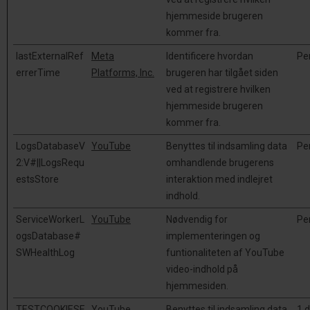
hjemmeside brugeren
kommer fra.
lastExternalRef
Meta
Identificere hvordan
Pe
errerTime
Platforms, Inc.
brugeren har tilgået siden
ved at registrere hvilken
hjemmeside brugeren
kommer fra.
LogsDatabaseV
YouTube
Benyttes til indsamling data
Pe
2:V#||LogsRequ
omhandlende brugerens
estsStore
interaktion med indlejret
indhold.
ServiceWorkerL
YouTube
Nødvendig for
Pe
ogsDatabase#
implementeringen og
SWHealthLog
funtionaliteten af YouTube
video-indhold på
hjemmesiden.
TESTCOOKIESE
YouTube
Benyttes til indsamling data
1 